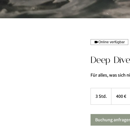
Online verfügbar
Deep Div
Für alles, was sich n
400
Euro
3 Std.
3
400 €
S
t
d
Buchung anfrage
.