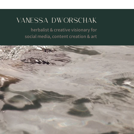
VANESSA DWORSCHAK
herbalist & creative visionary for
social media, content creation & art